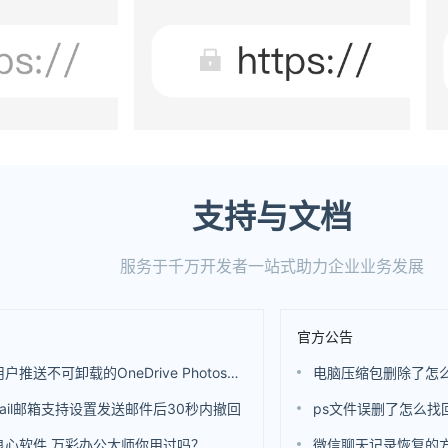
支持与文档
服务于千万开发者一站式助力企业业务发展
官方公告
微软向用户推送不可卸载的OneDrive Photos应用 还是基于WebView开发的
电脑压缩包删除了怎
ail邮箱支持设置发送邮件后30秒内撤回
ps文件误删了怎么找
良心软件 万彩办公大师你用过吗？
微信聊天记录恢复的