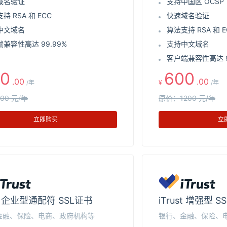
域名验证
支持中国区 OCSP
持 RSA 和 ECC
快速域名验证
中文域名
算法支持 RSA 和 E
兼容性高达 99.99%
支持中文域名
客户端兼容性高达 9
0
600
.00
.00
/年
¥
/年
00 元/年
原价：1200 元/年
立即购买
立
st 企业型通配符 SSL证书
iTrust 增强型 S
金融、保险、电商、政府机构等
银行、金融、保险、