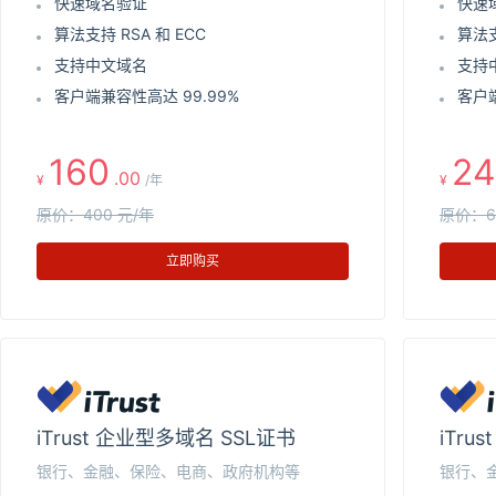
快速域名验证
快速
算法支持 RSA 和 ECC
算法支
支持中文域名
支持
客户端兼容性高达 99.99%
客户端
160
24
.00
¥
/年
¥
原价：400 元/年
原价：6
立即购买
iTrust 企业型多域名 SSL证书
iTru
银行、金融、保险、电商、政府机构等
银行、