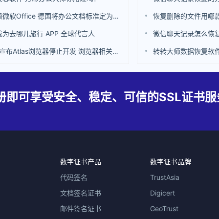
不再依赖微软Office 德国将办公文档标准定为ODF
恢复删除的文件用哪
为去哪儿旅行 APP 全球代言人
微信聊天记录怎么恢
OpenAI宣布Atlas浏览器停止开发 浏览器相关功能也集成到ChatGPT中
转转大师数据恢复软
册即可享受安全、稳定、可信的SSL证书服
数字证书产品
数字证书品牌
代码签名
TrustAsia
文档签名证书
Digicert
邮件签名证书
GeoTrust