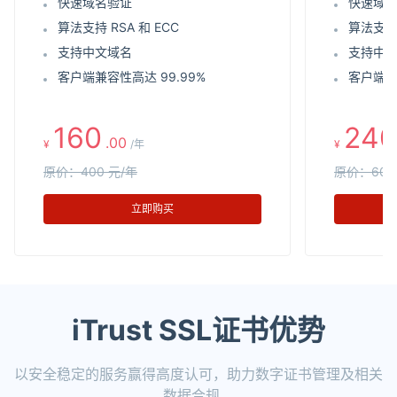
快速域名验证
快速域
算法支持 RSA 和 ECC
算法支持 
支持中文域名
支持中
客户端兼容性高达 99.99%
客户端兼
160
240
.00
¥
/年
¥
原价：400 元/年
原价：600
立即购买
iTrust SSL证书优势
以安全稳定的服务赢得高度认可，助力数字证书管理及相关
数据合规。