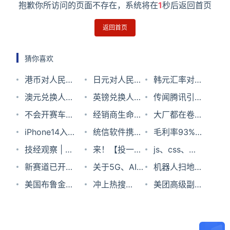
抱歉你所访问的页面不存在，系统将在
1
秒后返回首页
返回首页
猜你喜欢
港币对人民币
日元对人民币
韩元汇率对人
汇率2026年6
澳元兑换人民
汇率2025年1
英镑兑换人民
民币2024年9
传闻腾讯引进
月7日
币汇率2024
不会开赛车的
月24日
币汇率2023
经销商生命周
月18日
Quest 2？我
大厂都在卷的
年1月3日
管理者不是好
iPhone14入门
年8月9日
期管理，
统信软件携手
觉得可行性很
云原生，对开
毛利率93%、
的开发人
版价格或与上
技经观察 | 海
GrapeCity 三
奇安信、欧拉
来！【投一
低
发者意味着什
人均净利120
js、css、
代一致；小米
洋防务装备之
新赛道已开
个维度搞定！
社区共建商用
票】 | 苹果手
关于5G、AI、
么？
万，便利店如
html压缩与混
机器人扫地机
展示MiGu小
主要国家新一
启，带上 [冲
美国布鲁金斯
密码多元生态
机哪个系列你
AR，华为轮值
冲上热搜
此暴利！？
淆汇总
什么品牌好？
美团高级副总
米头箍：能用
代航空母舰
刺装备] 向前
学会发布《新
最喜欢？
董事长胡厚崑
Top2！
看完这篇文章
裁王慧文正式
意念控制智能
冲吧！
冠肺炎疫情下
这样说丨
iPhone 12要
你就懂了！
退休；蚂蚁全