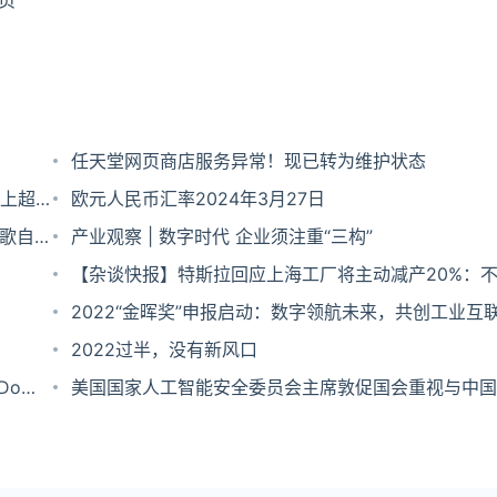
页
任天堂网页商店服务异常！现已转为维护状态
上超越
欧元人民币汇率2024年3月27日
谷歌自动
产业观察 | 数字时代 企业须注重“三构”
【杂谈快报】特斯拉回应上海工厂将主动减产20%：
息，用交付量说话；亚马逊对中高层下手，裁员人数上
2022“金晖奖”申报启动：数字领航未来，共创工业互
20000名...
生态
2022过半，没有新风口
Do早
美国国家人工智能安全委员会主席敦促国会重视与中国
智能竞争