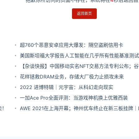
抱歉你所访问的页面不存在，系统将在
4
秒后返回首
返回首页
超760个恶意安卓应用大爆发：隔空盗刷信用卡
美国斯坦福大学报告人工智能在几乎所有性能基准测试
人类
【杂谈快报】中国移动实名NFT交易方法专利公布；
驾驶公司Waymo开启裁员，或关停无人卡车项目
花样拯救DRAM业务，存储大厂极力止损攻未来
2022 进博特辑｜元宇宙：从科幻走向现实
一加Ace Pro全面评测：当游戏神机换上优雅西装
卖！
AWE 2021在上海开幕；神州优车终止在新三板挂牌｜
报