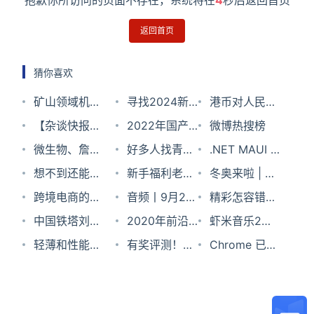
抱歉你所访问的页面不存在，系统将在
4
秒后返回首页
返回首页
猜你喜欢
矿山领域机器
寻找2024新
港币对人民币
人典型应用场
【杂谈快报】
风向，WIM创
2022年国产
汇率2023年9
微博热搜榜
景名单公布！
消息称大众集
微生物、詹
新者年会官
操作系统产业
好多人找青小
月17日
.NET MAUI 6
确定推广31个
团将在中国成
燚、mathsay
想不到还能这
宣！
的四大变化与
蛙要的软件，
新手福利老手
正式 GA：一
冬奥来啦 | 数
典型应用场
立软件合资公
这几位同学来
样复制粘贴
跨境电商的制
两大挑战
现在它来了。
也有！！你确
音频丨9月22
个代码库，多
字孪生场馆抢
精彩怎容错
景、66个场景
司，耗资近
一下，你们要
胜“秘籍”：登
中国铁塔刘国
定不领一波
日科技新闻晚
2020年前沿
个平台
先看
过，微软“混
虾米音乐2月5
实例！
70 亿元
的东西到了。
录
锋：5G商用
轻薄和性能不
报
科技发展态势
有奖评测！统
合办公模式”
日关停，3月5
Chrome 已原
Messenger
以来 累计承建
可兼得？
及2021年趋势
信UOS应用商
系列路演等你
日后将无法登
生支持标签页
连接帮助品牌
5G基站超84
OPPO Reno5
展望——新材
店诚招评测官
来
录；首个自动
分组