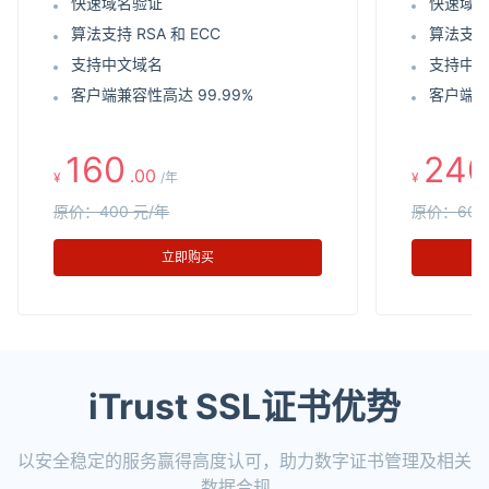
快速域名验证
快速域
算法支持 RSA 和 ECC
算法支持 
支持中文域名
支持中
客户端兼容性高达 99.99%
客户端兼
160
240
.00
¥
/年
¥
原价：400 元/年
原价：600
立即购买
iTrust SSL证书优势
以安全稳定的服务赢得高度认可，助力数字证书管理及相关
数据合规。