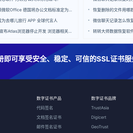
不再依赖微软Office 德国将办公文档标准定为ODF
恢复删除的文件用哪
为去哪儿旅行 APP 全球代言人
微信聊天记录怎么恢
OpenAI宣布Atlas浏览器停止开发 浏览器相关功能也集成到ChatGPT中
转转大师数据恢复软
册即可享受安全、稳定、可信的SSL证书服
数字证书产品
数字证书品牌
代码签名
TrustAsia
文档签名证书
Digicert
邮件签名证书
GeoTrust