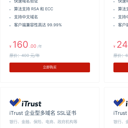
快速域名验证
快速
算法支持 RSA 和 ECC
算法支
支持中文域名
支持
客户端兼容性高达 99.99%
客户端
160
24
.00
¥
/年
¥
原价：400 元/年
原价：6
立即购买
iTrust 企业型多域名 SSL证书
iTru
银行、金融、保险、电商、政府机构等
银行、