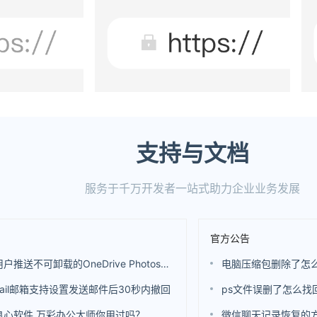
支持与文档
服务于千万开发者一站式助力企业业务发展
官方公告
微软向用户推送不可卸载的OneDrive Photos应用 还是基于WebView开发的
电脑压缩包删除了怎
ail邮箱支持设置发送邮件后30秒内撤回
ps文件误删了怎么找
良心软件 万彩办公大师你用过吗？
微信聊天记录恢复的