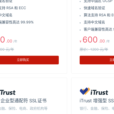
域名验证
支持中国区 OCSP
持 RSA 和 ECC
快速域名验证
中文域名
算法支持 RSA 和 E
兼容性高达 99.99%
支持中文域名
客户端兼容性高达 9
0
600
.00
.00
/年
¥
/年
00 元/年
原价：1200 元/年
立即购买
立
st 企业型通配符 SSL证书
iTrust 增强型 S
金融、保险、电商、政府机构等
银行、金融、保险、