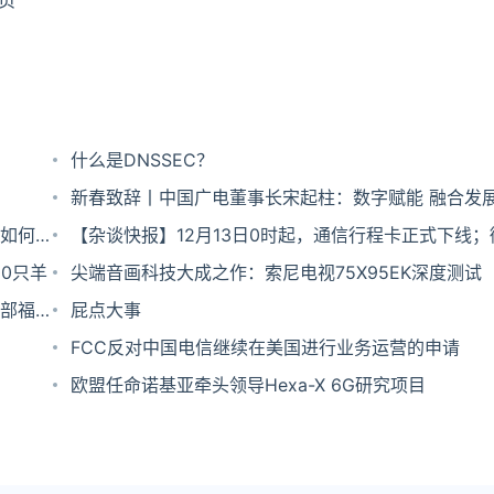
页
什么是DNSSEC？
新春致辞丨中国广电董事长宋起柱：数字赋能 融合发展
如何
广电网络美好未来
【杂谈快报】12月13日0时起，通信行程卡正式下线；
00只羊
购动视暴雪遇阻，监管机构不同意
尖端音画科技大成之作：索尼电视75X95EK深度测试
部福利
屁点大事
FCC反对中国电信继续在美国进行业务运营的申请
欧盟任命诺基亚牵头领导Hexa-X 6G研究项目