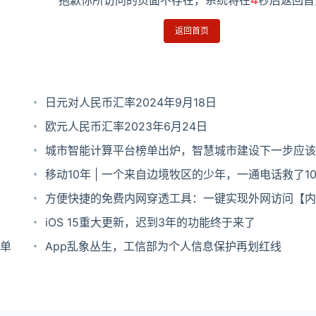
抱歉你所访问的页面不存在，系统将在
4
秒后返回首
返回首页
日元对人民币汇率2024年9月18日
欧元人民币汇率2023年6月24日
城市智能计算平台榜单出炉，智慧城市建设下一步应该
走？
移动10年 | 一个来自边境牧区的少年，一通电话救了1
方便快捷的免费内网穿透工具：一键实现外网访问【内
送上】
iOS 15重大更新，迟到3年的功能终于来了​
单
App乱象丛生，工信部为个人信息保护再划红线