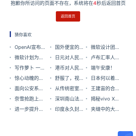
抱歉你所访问的页面不存在，系统将在
4
秒后返回首页
返回首页
猜你喜欢
OpenAI宣布
国外便宜的
微软设计团队
将启动广告测
微软计划为新
SSL证书品牌
日元对人民币
再次更新
卢布汇率人民
试 以提升
版Outlook添
写作萝卜 一站
推荐
汇率2023年8
港币对人民币
Microsoft
币2023年6月
端午安康！
ChatGPT的营
加PST离线数
式AI智能写作
惊心动魄的浪
月1日
汇率2022年7
舒服了，视频
Office系列组
30日
日本何以着力
收能力
据文件支持
平台
费时间，是男
面向公安系统
月9日
也能像音乐一
从传统密室到
件图标 设计理
构建“准同盟”
王建宙的合村
人就点1000下
的5G专网分
奈雪抢跑上
样听
剧本杀，解密
深圳南山法院
念为流动性
战略体系
回忆：首次公
揭秘vivo X60
类及部署研究
市，高端茶饮
进一步提升企
世界的新宠？
一审判决认
印度永久封禁
开插队生活与
Pro+：“影像
夹缝中的大生
的生意好做
业上云体验，
定：微信好友
了微信、百
推动农村通信
新王”是如何
意，村主任电
吗？
你需要知道的
关系不属于用
度、TikTok
发展
炼成的？
商创业年销过