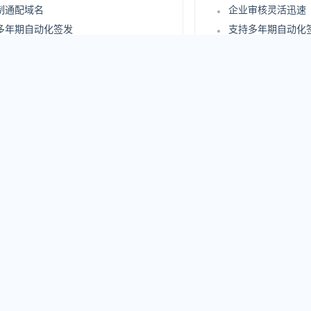
制通配域名
企业审核灵活迅速
多年期自动化签发
支持多年期自动化
证书自动化部署
支持证书自动化部
安全评估报告
站点安全评估报告
持 UC 域名
更高级别企业信息
在线实时查询审核过程
支持在线实时查询
企业信息身份认证
严格企业信息身份
15
1968
.00
.00
/年
¥
/年
250 元/年
原价：4800 元/年
立即购买
立
iTrust SSL证书优势