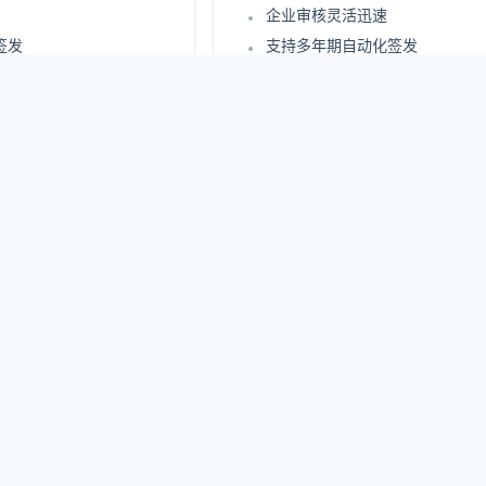
企业审核灵活迅速
签发
支持多年期自动化签发
署
支持证书自动化部署
站点安全评估报告
身份认证
更高级别企业信息身份认证
审核过程
支持在线实时查询审核过程
认证
严格企业信息身份认证
3198
.00
¥
/年
原价：7800 元/年
即购买
立即购买