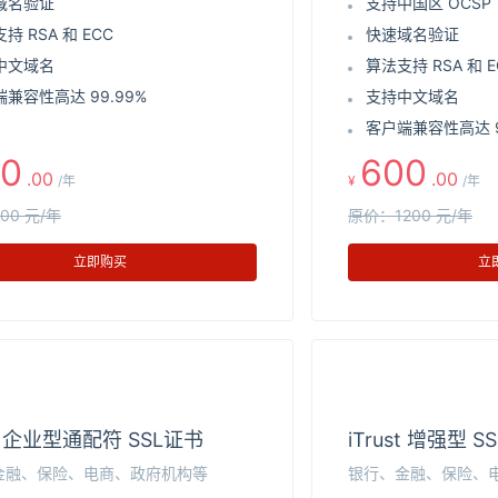
域名验证
支持中国区 OCSP
持 RSA 和 ECC
快速域名验证
中文域名
算法支持 RSA 和 E
兼容性高达 99.99%
支持中文域名
客户端兼容性高达 9
0
600
.00
.00
/年
¥
/年
00 元/年
原价：1200 元/年
立即购买
立
st 企业型通配符 SSL证书
iTrust 增强型 S
金融、保险、电商、政府机构等
银行、金融、保险、