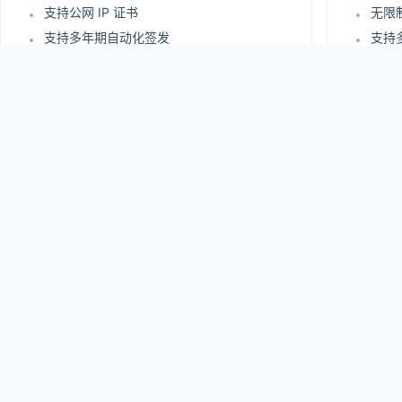
支持公网 IP 证书
无限
支持多年期自动化签发
支持
支持证书自动化部署
支持
站点安全评估报告
站点
免费支持 UC 域名
免费支
支持在线实时查询审核过程
支持
严格企业信息身份认证
严格
2210
24
.00
¥
/年
¥
原价：3250 元/年
原价：5
立即购买