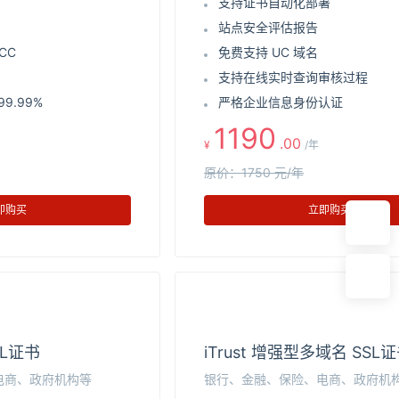
支持证书自动化部署
站点安全评估报告
CC
免费支持 UC 域名
支持在线实时查询审核过程
9.99%
严格企业信息身份认证
1190
.00
¥
/年
在
线
原价：1750 元/年
咨
询
即购买
立即购买
SL证书
iTrust 增强型多域名 SSL
电商、政府机构等
银行、金融、保险、电商、政府机