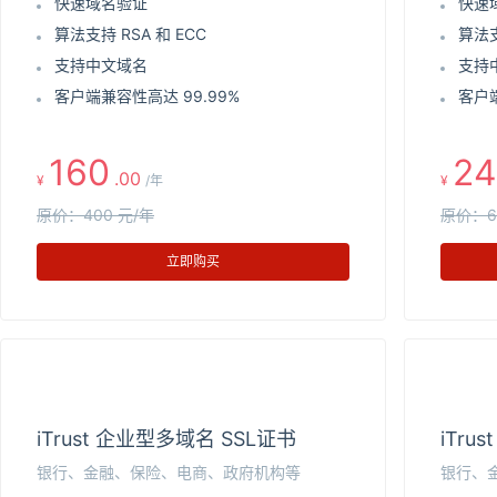
快速域名验证
快速
算法支持 RSA 和 ECC
算法支
支持中文域名
支持
客户端兼容性高达 99.99%
客户端
160
24
.00
¥
/年
¥
原价：400 元/年
原价：6
立即购买
iTrust 企业型多域名 SSL证书
iTru
银行、金融、保险、电商、政府机构等
银行、