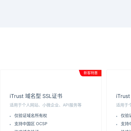
新客特惠
iTrust 域名型 SSL证书
iTru
适用于个人网站、小微企业、API服务等
适用于
仅验证域名所有权
仅验
支持中国区 OCSP
支持中