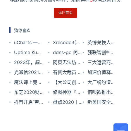
抱歉你所访问的页面不存在，系统将在
5
秒后返回首页
返回首页
猜你喜欢
uCharts 一款
Xrecode3(多
英镑兑换人民
开源精美、高
Uptime Kuma
功能音频转换
ddns-go 简单
币汇率2025
强联智创®完
性能、跨平台
精美的自托管
2023年，超
工具) v1.179
易用的 DDNS
网页无法访问
年2月5日
成近亿元D轮
三大运营商七
图表库
监控工具
级APP的升与
光通信2021年
多语便携版
怎么解决？
有赞大裁员 |
融资，加速推
月份成绩单：
加速价值释
降
业绩：曙光到
魔法课上竟然
劳资观察
【大公司创新
进脑血管病智
5G套餐全网
放，中国自主
大厂纷纷造
来，已从低谷
教的是……
东芝2020财
情报】​涉嫌
修图神器『美
能诊疗产业化
用户破9亿
软件为产业数
车，工程师不
借呗欲推出
期触底反弹
年盈利1139亿
抖音开启“春
“二选一”垄断
图秀秀』上线
盘点2020丨
布局
字化赋能新活
够用了
“后悔药”，用7
新美国安全中
日元；微信将
节专项”招
被举报？携
统信UOS
逆风之下，中
力
天冷静期拯救
心发布《民主
不再提供小程
聘；Galaxy
程：与周末酒
国科技企业自
年轻人
设计：对2021