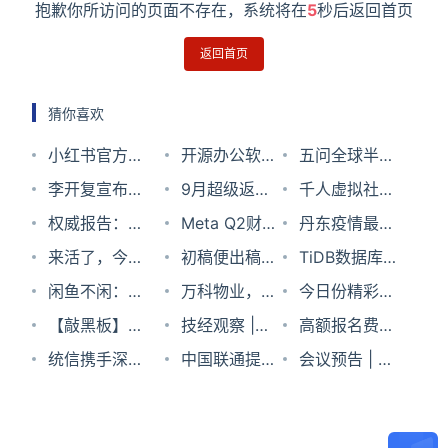
抱歉你所访问的页面不存在，系统将在
4
秒后返回首页
返回首页
猜你喜欢
小红书官方辟
开源办公软件
五问全球半导
谣：陈震账号
李开复宣布筹
LibreOffice指
9月超级返现
体产能
千人虚拟社交
依旧处于禁言
办新公司，筹
权威报告：中
责微软故意使
来袭，购数码
Meta Q2财
体验，多人元
丹东疫情最新
状态
组Project AI
国移动5G网
来活了，今天
用不必要的复
家电最高可返
报：营收首次
初稿便出稿，
宇宙场景真的
情况2022年7
TiDB数据库是
2.0
速最高 下行均
擦键盘。和猫
闲鱼不闲：商
杂文件格式降
500元现金
下滑，
讯飞智能录音
万科物业，
可行么？
月9日
什么？
今日份精彩，
值速率达
咪有什么关
家横行其道，
【敲黑板】手
低兼容性
Metaverse将
笔H1 Pro评测
“反季”上市
技经观察 |
你收不收？！
高额报名费、
355.31Mbps
系？
个人卖货困难
把手带你写一
统信携手深信
与苹果竞争
1840-2021的
中国联通提出
高价锁位……
会议预告 | 5G
个简易版
服打造“云底
电子通信与大
现阶段6G愿
“天价考位”引
演进面面观，
webpack！内
座”，赋能云
国竞争
景：智能、融
反思
即将上演！