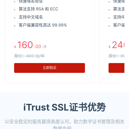
快速域名验证
快速域
算法支持 RSA 和 ECC
算法支持 
支持中文域名
支持中
客户端兼容性高达 99.99%
客户端兼
160
240
.00
¥
/年
¥
原价：400 元/年
原价：600
立即购买
iTrust SSL证书优势
以安全稳定的服务赢得高度认可，助力数字证书管理及相关
数据合规。