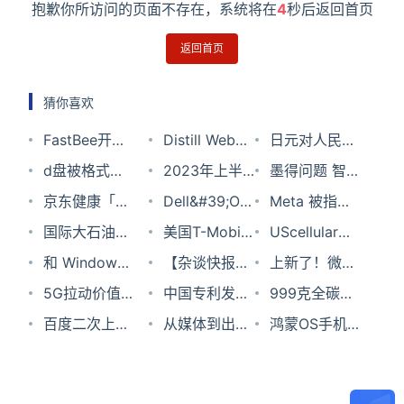
抱歉你所访问的页面不存在，系统将在
4
秒后返回首页
返回首页
猜你喜欢
FastBee开源
Distill Web
日元对人民币
免费的工业物
d盘被格式化
Monitor – 监
2023年上半
汇率2023年
墨得问题 智能
联网平台
了怎样恢复？
京东健康「进
控网页任意区
年国外网络安
Dell&#39;Oro
12月27日
AI写作辅助工
Meta 被指别
化论」| 行业
国际大石油公
域变化
全领域综述
报告：全球移
美国T-Mobile
具
有用心；脉脉
UScellular与
洞察
司上游业务大
和 Windows
动核心网市场
关闭3G网络
【杂谈快报】
以旷工为由辞
爱立信合作部
上新了！微软
调整的启示与
一起，预见混
5G拉动价值
收入到2027
和部分4G网
没有工作的世
中国专利发
退员工被判
署C波段5G服
Surface 商用
999克全碳纤
建议
合办公的未来
回归：运营商
百度二次上市
年将超过500
络
界：如何应对
展：成就、问
从媒体到出
罚；Android
务 目标2023
系列又添新成
维机身，VAIO
​鸿蒙OS手机
上交靓丽成绩
将发售9500
亿美元
科技性失业与
题及建议
版，微软智能
版灵动岛插件
年底前实现商
员
Z 2021旗舰商
版如期而至，
单 上半年实现
万股；普拉达
财富不平等
语音技术如何
上线｜思否周
用
务本评测
2亿人优先升