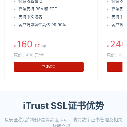
快速域名验证
快速域
算法支持 RSA 和 ECC
算法支持 
支持中文域名
支持中
客户端兼容性高达 99.99%
客户端兼
160
240
.00
¥
/年
¥
原价：400 元/年
原价：600
立即购买
iTrust SSL证书优势
以安全稳定的服务赢得高度认可，助力数字证书管理及相关
数据合规。