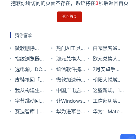
抱歉你所访问的页面不存在，系统将在
3
秒后返回首页
返回首页
猜你喜欢
微软删除
热门AI工具
白帽黑客通过
Shai-Hulud蠕
指纹浏览器
OpenClaw出
澳元兑换人民
大量GPU枚举
欧元兑换人民
虫病毒开源库
(AdsPower)
选电源，DC-
现高危安全漏
币汇率2023
统信软件携手
4500万亿个
币汇率2023
7月安卓手机
相关账号也被
遭到攻击 加密
DC真的包打
皮鞋抢回「消
洞 请立即升级
年12月27日
英特尔打造超
微软加速器十
偏移值帮助客
年7月7日
好评榜出炉：
朝阳大悦城：
封禁无法再发
钱包插件被感
天下吗？
失」的两年
我从构建生产
到
能云终端解决
年｜连接平
中国广电启动
户暴力破解勒
榜首获
“磁场”与“情绪
这些新规，10
布内容
染会窃取用户
型数据库中学
字节跳动回应
v2026.1.29+版
方案
台、打造产业
5G核心网工
让Windows原
索软件恢复数
99.05%好
场”
月起实施！
工信部切实解
助记词
到的42件事
上市传闻：目
赛迪智库丨政
落地生态圈
程核心网及网
生运行
华为进军台式
据
评！
决老人用智能
华为：Mate
前无上市计
府要发挥数据
络云资源池设
Android应
机动了谁的蛋
技术困难，刘
40每个生产线
划；苏宁易购
治理引领作用
备采购
用！微软计划
糕
烈宏发布三项
只需要14个