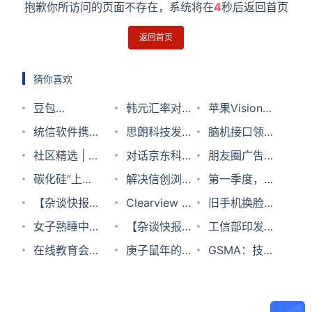
抱歉你所访问的页面不存在，系统将在
4
秒后返回首页
返回首页
猜你喜欢
豆包
韩元汇率对人
苹果Vision
MarsCode，
统信软件携手
民币2023年8
思朗科技发布
Pro Pancake
脑机接口领域
免费的AI智能
云上贵州打造
社区精选 | 让
月24日
第二代国产
对话京东科技
透镜解析
的研发态势分
朋友圈广告直
编程助手
旗舰级信创人
CSS计数器支
碳化硅“上
5G小基站芯
副总裁任成
解决信创浏览
析
通淘宝店，剁
第一季度，中
才基地
持小数的动态
车”，究竟有
【杂谈快报】
片UCP4008
元：中国
器插件迁移难
Clearview AI
手更快了
国芯片制造
旧手机换脸盆
变化？
多“卷”？
阿里股价已跌
女子熟睡中被
“云”，应该怎
题，就用「统
称，乌克兰国
【杂谈快报】
“双雄”创下佳
啦，稍等，就
工信部印发
回2014年，摩
翻开眼皮刷脸
在线教育会是
么扶持实体经
信有往
防部开始使用
马斯克退回A
庚子鼠年的十
绩
等一下！
《“十四五”信
GSMA：技术
根大通：阿里
转走15万？支
知识付费的救
济
（UBX）」
其面部识别技
股公司5000
大商业败局
息通信行业发
创新、应用探
巴巴将持续面
付宝回应
星吗？
术
万美元投资
展规划》
索，5G加速