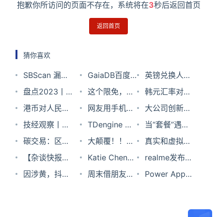
抱歉你所访问的页面不存在，系统将在
3
秒后返回首页
返回首页
猜你喜欢
SBScan 漏洞
GaiaDB百度
英镑兑换人民
检测工具
盘点2023丨
自研云数据库
这个限免，不
币汇率2024
韩元汇率对人
运营商以数智
港币对人民币
领也罢
网友用手机
年2月20日
民币2023年
大公司创新情
赋能，打造业
汇率2023年5
技经观察丨美
3D扫描保存
TDengine 开
10月5日
报（11月24
当“套餐”遇上
绩增长第二曲
月30日
国先进计算政
碳交易：区块
房间被热议，
发者大会参会
大颠覆！！苹
日）：中国移
“短视频”，成
真实和虚拟世
线
策分析（之
链初试牛刀
【杂谈快报】
回忆终于能具
指南已“打包”
果的主力产品
Katie Chen：
动互联网骨干
功解救疫情下
界彼此映射，
realme发布真
三）——美国
商汤：强烈反
因涉黄，抖音
象化了
完毕，等你来
将不再是
拥抱多元与包
周末借朋友
网抗DDoS攻
的实体店？
这家公司想把
我GT，正式
Power Apps
类脑计算政策
对美国财政部
受到顶格罚款
拆封~
iPhone？
容，微软酷
iPhone 拍了
击系统三期工
LBS AR社交
进军中高端市
开新课啦！五
分析
将商汤加入
行政处罚！
Girl 养成记 |
几百张照片，
程ICT集成开
发扬光大
场
周十课完成低