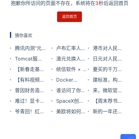
抱歉你所访问的页面不存在，系统将在
3
秒后返回首页
返回首页
猜你喜欢
腾讯内测“元
卢布汇率人民
港币对人民币
宝派” 创建AI
Tomcat服务
币2024年10
澳元兑换人民
汇率2024年9
日元对人民币
与用户交互社
器安装SSL证
【新春走基
月2日
币汇率2024
统信软件 × 广
月9日
汇率2023年9
要买的千万考
群
书
层】5G全连
【有料视频】
年6月17日
东盈世：为企
Docker
月10日
虑仔细！全新
建标准，构生
接智能仓奏响
Excel自动判
曾因财务造假
事业邮件系统
Desktop 4.6
谁访问了你的
第10代iPad存
态 | 统信软件
来，微软官方
新春“狂想
断成绩是否合
“被叛死刑”的
难过！显卡公
安全保驾护航
全新功能：大
照片和地理位
SpaceX创新
在大问题
人才培养赋能
经典怀旧走一
【周末荐书】
曲”！
格
瑞幸咖啡，到
司 3dfx 不会
爷青回！红色
幅降低文件操
置？还有麦克
机制及对我国
美欧将如何合
信创产业更好
波
后资本主义时
新的一年还让
底是怎么活过
回归了
警戒2 在线
作时间达
风
航天技术发展
作应对中国?
发展
代：黄金一代
笔记本性能拖
来的？
版，免安装。
98%
的启示
是否会成为失
后腿？爽玩游