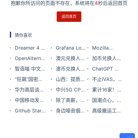
抱歉你所访问的页面不存在，系统将在
4
秒后返回首页
返回首页
猜你喜欢
Dreamer 4 –
Grafana Loki
Mozilla
DeepMind推
OpenAlternative
日志界的
澳元兑换人民
Firefox
加币兑换人民
出的新型世界
发现流行软件
智造喵 中文智
Prometheus
币汇率2023
澳币兑换人民
v135.0正式版
币汇率2023
ChatGPT 被
模型智能体
的开源替代品
能对话AI聊天
“狂飙”国密安
年8月21日
币汇率2023
​山西：提质增
发布 自此彻底
年8月7日
曝曾雇佣数据
不止IVAS，微
机器人平台
全新高度！统
华为高层谈
年5月20日
效锻长补短 全
中兴5G CPE
删除无用且有
标注“血汗工
软Azure也在
累计16家！新
信USmart加
35 岁危机，
中国移动发布
力培育发展新
2 Pro：多设
除了高薪，你
危害的发送不
厂” ；谷歌企
布局这些军事
疆、吉林两地
国潮点心，流
入“商用密码
程序员如何破
《十四五网络
Github Star
动能
备共享5G宽
学习Java的理
身边噪音烟消
跟踪选项
业文化遭前员
模拟场景
注册中广电移
量明星？
高级搬运工都
证书可信计
年龄之忧？
演进技术白皮
9.7K，超级好
带的解决之道
由是……
云散，三款颈
工痛批：没有
动网络省分公
在用，
划”
书》（附PDF
用的OCR数据
挂式降噪蓝牙
使命感 官僚主
司
TikTok、