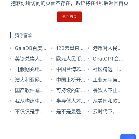
抱歉你所访问的页面不存在，系统将在
3
秒后返回首页
返回首页
猜你喜欢
GaiaDB百度
123云盘直链
港币对人民币
自研云数据库
英镑兑换人民
有哪些特点？
欧元人民币汇
汇率2024年3
ChatGPT会取
币汇率2024
【假期充电
率2023年9月
中国台湾芯片
月25日
代人类的工作
社区精选 | if
年1月8日
站】一文了解
澳大利亚网络
21日
产业简史：虽
中国上榜开发
吗？对这个问
err != nil 太
工业元宇宙：
deepin自研编
空间安全体系
国产软件崛
曰天时，亦在
者薪酬最低国
可持续的新灵
题，我们整理
烦？Go 创始
数字化的未来
餐饮人不止五
程语言
建设论析
起，本月值得
我从构建生产
人为
家；Go 语言
感：“打包”二
半导体人才培
了20位大咖的
人教你如何对
一难｜5·1观察
从美国和欧盟
Unilang
关注的2款应
型数据库中学
不仅仅是手
产品负责人离
氧化碳
养：已有小进
是不是最强不
看法
错误进行编
①
的最新政策看
云时代下，移
用
到的42件事
机，华为上架
职；谷歌
步，尚存大困
知道，但真的
程！
人工智能的发
动云揭秘数据
一大批鸿蒙
Carbon 旨在
难
挺好用啊
展和监管
库“新解”