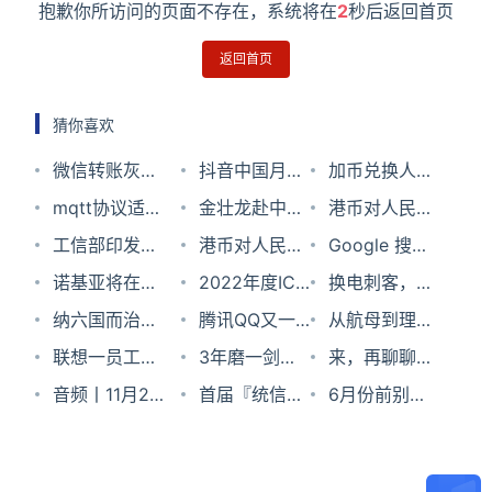
抱歉你所访问的页面不存在，系统将在
1
秒后返回首页
返回首页
猜你喜欢
微信转账灰度
抖音中国月活
加币兑换人民
测试组合支
mqtt协议适合
破10亿：平均
金壮龙赴中国
币汇率2025
港币对人民币
付：可选零钱
传输音视频数
工信部印发
每人每天刷1.5
电子产品可靠
港币对人民币
年2月5日
汇率2023年
Google 搜索
+银行卡 余额
据吗
《人形机器人
诺基亚将在菲
小时以上
性与环境试验
汇率2023年
2022年度ICT
12月3日
引擎将加入 AI
换电刺客，再
不足无需再凑
创新发展指导
律宾部署首个
纳六国而治一
研究所和广东
10月2日
产业龙虎榜火
腾讯QQ又一
聊天功能｜
造一个宁王？
从航母到理想
钱
意见》
5G SA网络
统，跨越千年
联想一员工侵
省通信管理局
热评审中，你
重要功能下
3年磨一剑，
Meta 计划今
L9，为什么都
来，再聊聊密
的“多云”管理
占公司工时费
音频丨11月22
调研
PICK哪家企
线！服务时间
谷歌VR工作室
首届『统信筑
年推出商用
用上这种材料
码管理器吧
6月份前别想
之道！
近千万；Go
日科技新闻晚
业？
长达8年
新游戏
梦杯』信创精
AIGC 技术｜
随意买！黄牛
可以浏览器上
报
Cosmonious
英挑战赛，高
思否周刊
党倒卖PS5及