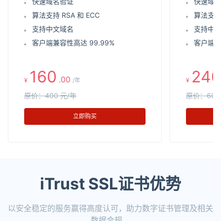
快速域名验证
快速域
算法支持 RSA 和 ECC
算法支持 
支持中文域名
支持中
客户端兼容性高达 99.99%
客户端兼
160
240
.00
¥
/年
¥
原价：400 元/年
原价：600
立即购买
iTrust SSL证书优势
以安全稳定的服务赢得高度认可，助力数字证书管理及相关
数据合规。