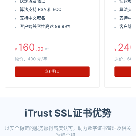
快速域名验证
快速域
算法支持 RSA 和 ECC
算法支持 
支持中文域名
支持中
客户端兼容性高达 99.99%
客户端兼
160
240
.00
¥
/年
¥
原价：400 元/年
原价：600
立即购买
iTrust SSL证书优势
以安全稳定的服务赢得高度认可，助力数字证书管理及相关
数据合规。