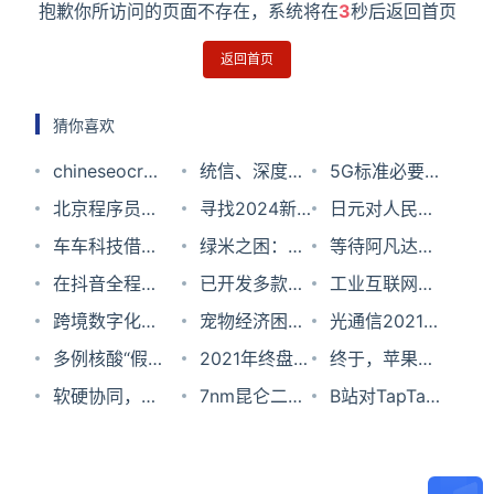
抱歉你所访问的页面不存在，系统将在
3
秒后返回首页
返回首页
猜你喜欢
chineseocr_lite
统信、深度版
5G标准必要
中文识别准确
北京程序员年
微信4.0公
寻找2024新
专利小米中国
日元对人民币
率高达99%
收入中位数超
车车科技借壳
测：第一次和
风向，WIM创
绿米之困：苹
第三 雷军:继
汇率2023年5
等待阿凡达的
60 万元；
上市，为打一
在抖音全程看
Windows版一
新者年会官
果、谷歌大腿
已开发多款原
续死磕核心技
月20日
最后23天
工业互联网平
OpenAI 拟下
场价格战？
世界杯，超高
跨境数字化集
模一样！
宣！
难抱，独立仍
型，或明年发
宠物经济困
术
台系列访谈 |
光通信2021年
周推出 GPT
清直播背后的
装箱物流平台
多例核酸“假
艰难
布新品，三星
局：光热闹不
2021年终盘
京东纪丰伟：
业绩：曙光到
终于，苹果开
商店；钉钉个
硬实力
鸭嘴兽完成
阳”背后：一
软硬协同，统
XR专利布局大
赚钱的千亿市
点：元宇宙元
7nm昆仑二代
以数智化供应
来，已从低谷
放个人维修，
B站对TapTap
人版全量上线
3.3亿元C轮融
家上市公司的
信携手宝德共
揭秘
场
年，虚拟主播
量产，百度芯
链为切入点布
期触底反弹
网友却担忧了
出手了
｜极客头条
资
豪赌与冒险
建“自强生态”
早已融入生活
片直面通用化
局工业互联网