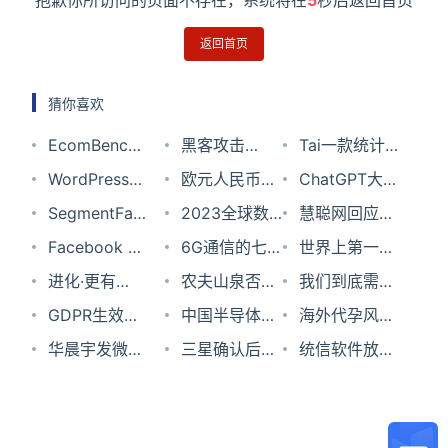
抱歉你所访问的页面不存在，系统将在
5
秒后返回首页
返回首页
猜你喜欢
EcomBench
黑客攻击
Tai一款统计
– 阿里通义等
WordPress主
RedHat托管
欧元人民币汇
软件使用时长
ChatGPT大火
推出的电商AI
题模板哪里找
SegmentFault
存储库窃取
率2023年8月
2023全球数
的工具
或导致全球
慧聪网回应将
能力评测基准
思否宣布将接
Facebook 被
570GB数据进
2日
字科技发展研
6G通信的七
GPU 短缺，
停运的传闻，
世界上第一个
入百度「文心
曝雇用公司抹
进化·更有
行勒索 结果红
究报告：中国
个关键技术！
农夫山泉否认
还带火了这款
曾有人预言它
街机游戏；武
我们到底需要
一言」，提升
黑 TikTok；
「AI」｜地平
GDPR生效三
帽回复称请提
正迎头赶上，
日本近期6G
使用福岛原
中国半导体行
内存
会被阿里打败
汉大学建校；
什么样的浏览
海外代孕风云
开发者获取知
Spring 承认
线开发者加速
周年来对全球
华晨宇发微博
交安全报告
华为、阿里高
研发设施与使
料；格力电器
业会不会迎来
三星确认后续
真空管的发明
器？
录：金钱与生
统信软件放
识的效率
RCE 大漏洞；
营结营，6大
隐私格局的影
承认与张碧晨
价值专利跻身
用情况
变更回购股份
整合潮？
机型将逐步移
者诞生| 历史
命，利益与伦
言：要做中国
Chrome 100
获奖作品公
响
生子；苹果计
全球top10
用途；高途回
除标配的充电
上的今天
理
的微软 国产