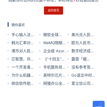
抱歉你所访问的页面不存在，系统将在
7
秒后返回首页
返回首页
猜你喜欢
手心输入法更
微软全球
美元兑人民币
新：自动下载
韩元汇率对人
Windows崩
WeMQ物联网
汇率2024年
欧元人民币汇
360相关软件
民币2024年6
港币对人民币
溃，杀毒软件
调试管理平台
企业级 Azure
07月13日
率2023年9月
数字经济成热
是三年前遗留
月10日
汇率2023年7
芯智慧、共飞
CrowdStrike
OpenAI
《“十四五”可
25日
点，多地明确
露营「嬗
内容
月10日
腾 | 统信智能
一个开发者的
要背锅？
ChatGPT 服
再生能源发展
手机散热背夹
2023年发展
变」：破圈、
没有参考答案
终端操作系统
上云初体验
为什么机器学
务发布（国际
规划》发布，
横评：红魔VS
英特尔芯片专
目标
边界与延展
的5G，在发
Go语言中时
适配飞腾
习很难学习因
统信软件助力
预览版）
太阳能发电量
黑鲨，都是
利官司败诉，
网慢办公全靠
牌两年后道路
间轮的实现
爱立信公司施
E2000平台
果关系？
产教融合，屡
将实现翻倍
179元买谁才
判罚140亿，
等？NO！有
愈发清晰
压瑞典政府以
获认可！
不亏？
半个季度白干
了这款云加速
支持华为