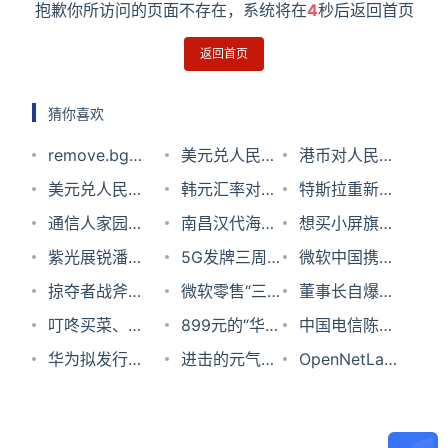
抱歉你所访问的页面不存在，系统将在
4
秒后返回首页
返回首页
猜你喜欢
remove.bg免
美元兑人民币
港币对人民币
费在线抠图工
美元兑人民币
汇率2024年5
韩元汇率对人
汇率2023年
特斯拉重新启
具，快速AI自
汇率2023年8
通信人家园年
月6日
民币2023年5
南昌汉代海昏
12月12日
用，毫米波雷
想买小屏旗舰
动抠图
月15日
终盘点：
紫光展锐潘振
月14日
侯国遗址博物
5G发牌三周
达再添新“爆
的人为什么最
微软中国携手
2022十大事
岗：R17标准
掠夺者战斧
馆馆长彭印
年｜一个全球
微软零售“三
点”
后都没买？小
普华永道中国
董事长自爆公
件回顾与点评
冻结，加速
300评测：处
叮咚买菜、每
䃂：​VR技术延
生态系统通力
重奏”出炉，
899元的“华为
米12S深度体
发布“财务数
司前CEO涉嫌
中国电信陈运
5G终端在各
理器性能释放
日优鲜、钱大
华为拟发行40
伸了博物馆的
合作的成功故
feat.里竟然有
Mate40保时
进击的元气森
验
字化转型解决
贪腐，多益网
清：抓住云网
OpenNetLab
行各业开枝散
炸裂！
妈们的最好出
亿3年期中期
展览空间
事
Ta？
捷”，把我看
林
方案”
络、徐波和唐
融合机遇，深
开放网络平台
叶
路是被并购
票据 累计发债
傻了！
忆鲁其人其事
耕5G To B领
联盟成立