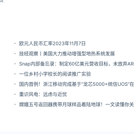
页
欧元人民币汇率2023年11月7日
技经观察丨美国大力推动增强型地热系统发展
Snap内部备忘录：制定60亿美元营收目标，未放弃A
景
一位乡村小学校长的阅读推广实验
国内首例！浙江移动完成基于“龙芯5000+统信UOS”
环境投产
重识风电：远虑与近忧
嫦娥五号返回器携带月球样品着陆地球！一文读懂你关
大问题