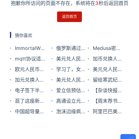
抱歉你所访问的页面不存在，系统将在
3
秒后返回首页
返回首页
猜你喜欢
ImmortalWrt
俄罗斯通过的
Medusa密码
密码确定正确
mqtt协议适合
新法律将迫使
美元兑人民币
crack工具
加币兑换人民
但是提示密码
传输音视频数
欧元人民币汇
苹果允许在
汇率2024年2
学习了，女子
币汇率2023
美元兑人民币
错误导致无法
据吗
率2023年10
加元兑换人民
iOS上安装俄
月27日
通过WiFi名称
美元兑人民币
年12月3日
汇率2023年7
留给寒武纪的
登录
月30日
币汇率2023
电子签下半
国产商店
跨60公里寻回
汇率2023年5
爱立信预估今
月6日
时间还有多
【杂谈快报】
年6月11日
场：从热闹的
逛了这座新总
RuStore
手机
月6日
年5G用户数
高通设立元宇
久？
亚马逊明年停
【周末荐书】
风口到分岔的
部大楼，我总
中国超导量子
将破10亿大关
宙基金
泡沫边缘疯狂
止中国Kindle
怪客思维：像
阿里巴巴美股
路口
算是搞懂“智
计算原型机
试探，新能源
电子书店运
斜杠科学家一
收盘跌超
慧空间”了....
“祖冲之号” 实
汽车还值得投
营，符合条件
样思考
13%；TikTok