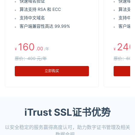
快速域名验证
快速域
算法支持 RSA 和 ECC
算法支持 
支持中文域名
支持中
客户端兼容性高达 99.99%
客户端兼
160
240
.00
¥
/年
¥
原价：400 元/年
原价：600
立即购买
iTrust SSL证书优势
以安全稳定的服务赢得高度认可，助力数字证书管理及相关
数据合规。