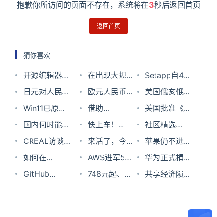
抱歉你所访问的页面不存在，系统将在
3
秒后返回首页
返回首页
猜你喜欢
开源编辑器
在出现大规模
Setapp自4月
Notepad++发
日元对人民币
数据泄露后成
欧元人民币汇
25日停止家庭
美国俄亥俄州
布紧急安全更
汇率2024年2
Win11已原生
人网站
率2023年8月
借助
版计划 无法再
发生大规模化
美国批准《基
新v8.9.6.1版
月1日
支持iCloud，
国内何时能用
Pornhub提醒
31日
Microsoft
快上车！
通过家庭版拼
学事故，多家
加利修正案》
社区精选
修复任意代码
Apple照片可
上手机eSIM
CREAL访谈：
用户谨防诈骗
Azure 部署面
Power
来活了，今天
车订阅软件
产业链工厂或
|Vue项目之使
苹果仍不进元
执行漏洞
一键同步和管
卡？工信部回
将推出光场验
如何在
黑客可能会拿
向未来的物联
Platform开发
擦键盘。和猫
AWS进军5G
受影响
用
宇宙
华为正式捐赠
理了
应了
光方案，AR眼
Windows 下
GitHub
数据勒索用户
网方案
者盛宴就等你
咪有什么关
专网市场 超易
748元起、可
EditorConfig,
欧拉：操作系
共享经济陨落
镜仍是长期目
修改 iPhone
Copilot 更
了！
系？
用模式对运营
永久使用……
Eslint和
统领域的重量
2021：风口上
标
备份目录？
新：支持
商构成明显威
这样的Office
Prettier实现
级开源项目
的猪被打脸