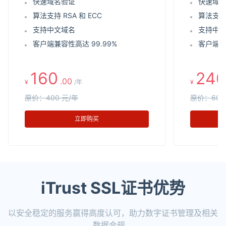
快速域名验证
快速域
算法支持 RSA 和 ECC
算法支持 
支持中文域名
支持中
客户端兼容性高达 99.99%
客户端兼
160
240
.00
¥
/年
¥
原价：400 元/年
原价：600
立即购买
iTrust SSL证书优势
以安全稳定的服务赢得高度认可，助力数字证书管理及相关
数据合规。