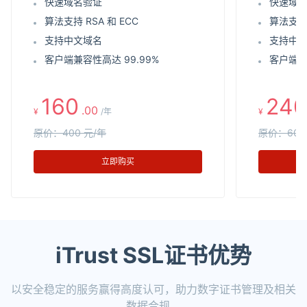
快速域名验证
快速域
算法支持 RSA 和 ECC
算法支持 
支持中文域名
支持中
客户端兼容性高达 99.99%
客户端兼
160
240
.00
¥
/年
¥
原价：400 元/年
原价：600
立即购买
iTrust SSL证书优势
以安全稳定的服务赢得高度认可，助力数字证书管理及相关
数据合规。