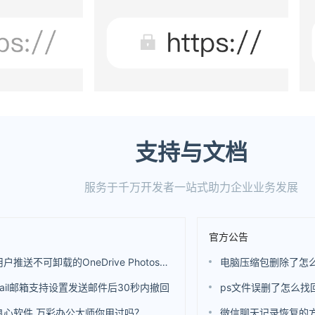
支持与文档
服务于千万开发者一站式助力企业业务发展
官方公告
微软向用户推送不可卸载的OneDrive Photos应用 还是基于WebView开发的
电脑压缩包删除了怎
ail邮箱支持设置发送邮件后30秒内撤回
ps文件误删了怎么找
良心软件 万彩办公大师你用过吗？
微信聊天记录恢复的