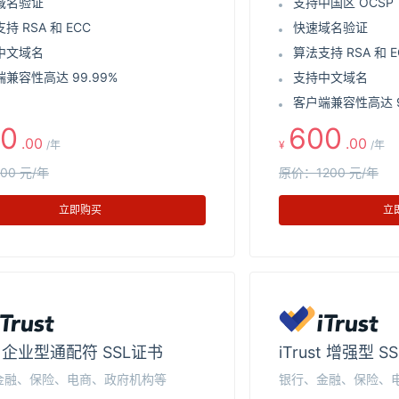
域名验证
支持中国区 OCSP
持 RSA 和 ECC
快速域名验证
中文域名
算法支持 RSA 和 E
兼容性高达 99.99%
支持中文域名
客户端兼容性高达 9
0
600
.00
.00
/年
¥
/年
00 元/年
原价：1200 元/年
立即购买
立
st 企业型通配符 SSL证书
iTrust 增强型 S
金融、保险、电商、政府机构等
银行、金融、保险、