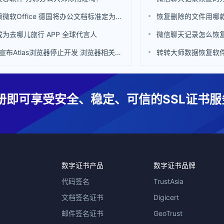
不再依赖微软Office 德国将办公文档标准定为ODF
恢复删除的文件用哪
为去哪儿旅行 APP 全球代言人
微信聊天记录怎么恢
OpenAI宣布Atlas浏览器停止开发 浏览器相关功能也集成到ChatGPT中
转转大师数据恢复软
册即可享受安全、稳定、可信的SSL证书服
数字证书产品
数字证书品牌
代码签名
TrustAsia
文档签名证书
Digicert
邮件签名证书
GeoTrust