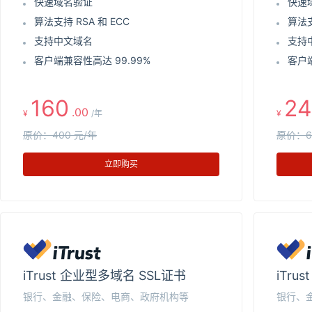
快速域名验证
快速
算法支持 RSA 和 ECC
算法支
支持中文域名
支持
客户端兼容性高达 99.99%
客户端
160
24
.00
¥
/年
¥
原价：400 元/年
原价：6
立即购买
iTrust 企业型多域名 SSL证书
iTru
银行、金融、保险、电商、政府机构等
银行、