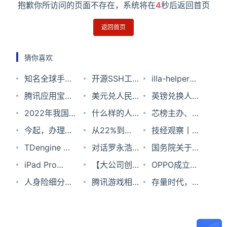
抱歉你所访问的页面不存在，系统将在
4
秒后返回首页
返回首页
猜你喜欢
知名全球手机
开源SSH工具
illa-helper开
号接码平台
腾讯应用宝电
PuTTY启用新
美元兑人民币
源AI沉浸式语
英镑兑换人民
SMS-
脑版5.0来
2022年我国
官网域名 对抗
汇率2023年8
什么样的人自
言学习「浏览
币汇率2023
芯榜主办、亿
Activate突然
了！Windows
生产手机15.6
今起，办理电
反疫苗者搭建
月24日
带“达芬奇能
从22%到
器插件」
年6月12日
欧协办半导体
技经观察丨精
宣布停止运营
运行安卓应用
亿台，同比下
话卡不能超出
TDengine 开
的PuTTY.org
量”?
9%，
对话罗永浩：
投融资论坛暨
准医疗将引领
国务院关于印
账户余额可通
CPU占用更低
降6.2%
规定数量了！
发者大会参会
iPad Pro
网站
LightCounting
再创业可能后
【大公司创新
先进封测大会
健康和医疗保
发扎实稳住经
OPPO成立西
过USDT提现
指南已“打包”
2021将于本月
人身险细分险
下调以太网光
悔，不再创业
情报】任正
腾讯游戏相关
圆满举办，多
健的未来
济一揽子政策
安研发中心，
存量时代，互
完毕，等你来
上市，小米平
种测评与选品
模块市场增长
百分之百后悔
非：华为公司
产品恢复在华
项榜单发布
措施的通知
专注研发交付
联网的寒冬真
拆封~
板5外观设计
逻辑研究系列
预期
永远不会出售
为游戏中心上
及重点技术研
来了