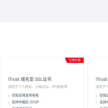
新客特惠
iTrust 域名型 SSL证书
iTru
适用于个人网站、小微企业、API服务等
适用于
仅验证域名所有权
仅验
支持中国区 OCSP
支持中