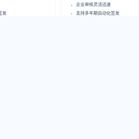
企业审核灵活迅速
签发
支持多年期自动化签发
署
支持证书自动化部署
站点安全评估报告
身份认证
更高级别企业信息身份认证
审核过程
支持在线实时查询审核过程
认证
严格企业信息身份认证
3198
.00
¥
/年
原价：7800 元/年
即购买
立即购买