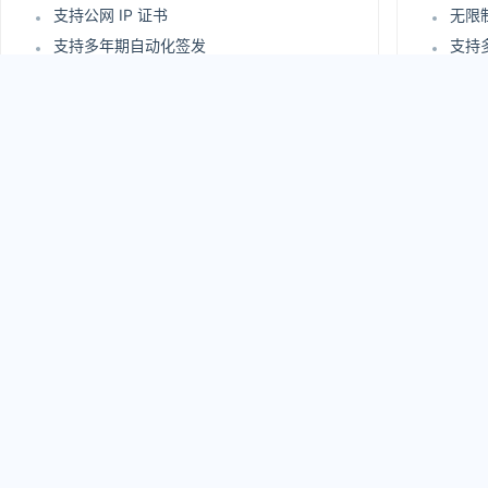
支持公网 IP 证书
无限
支持多年期自动化签发
支持
支持证书自动化部署
支持
站点安全评估报告
站点
免费支持 UC 域名
免费支
支持在线实时查询审核过程
支持
严格企业信息身份认证
严格
2210
24
.00
¥
/年
¥
原价：3250 元/年
原价：5
立即购买