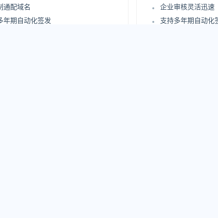
制通配域名
企业审核灵活迅速
多年期自动化签发
支持多年期自动化
证书自动化部署
支持证书自动化部
安全评估报告
站点安全评估报告
持 UC 域名
更高级别企业信息
在线实时查询审核过程
支持在线实时查询
企业信息身份认证
严格企业信息身份
15
1968
.00
.00
/年
¥
/年
250 元/年
原价：4800 元/年
立即购买
立
iTrust SSL证书优势