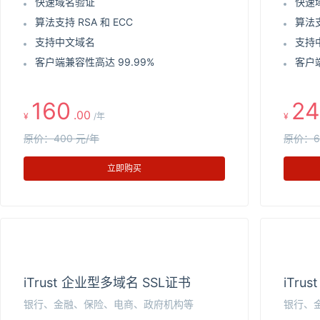
快速域名验证
快速
算法支持 RSA 和 ECC
算法支
支持中文域名
支持
客户端兼容性高达 99.99%
客户端
160
24
.00
¥
/年
¥
原价：400 元/年
原价：6
立即购买
iTrust 企业型多域名 SSL证书
iTru
银行、金融、保险、电商、政府机构等
银行、