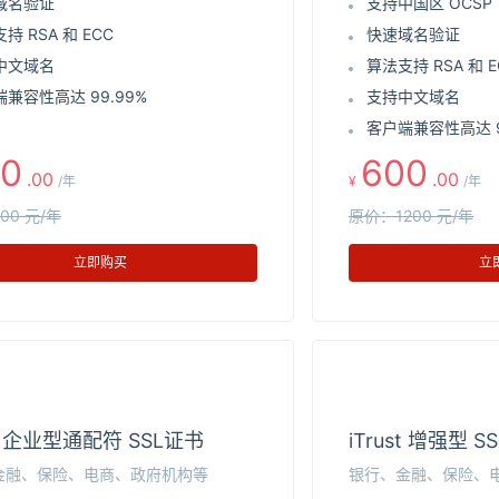
域名验证
支持中国区 OCSP
持 RSA 和 ECC
快速域名验证
中文域名
算法支持 RSA 和 E
兼容性高达 99.99%
支持中文域名
客户端兼容性高达 9
0
600
.00
.00
/年
¥
/年
00 元/年
原价：1200 元/年
立即购买
立
st 企业型通配符 SSL证书
iTrust 增强型 S
金融、保险、电商、政府机构等
银行、金融、保险、