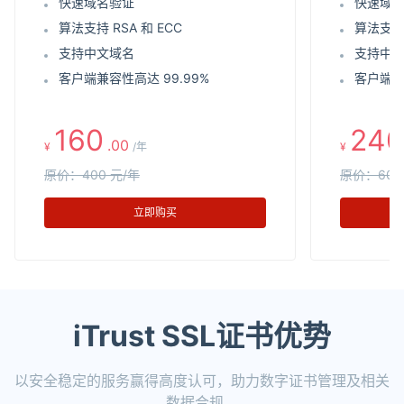
快速域名验证
快速域
算法支持 RSA 和 ECC
算法支持 
支持中文域名
支持中
客户端兼容性高达 99.99%
客户端兼
160
240
.00
¥
/年
¥
原价：400 元/年
原价：600
立即购买
iTrust SSL证书优势
以安全稳定的服务赢得高度认可，助力数字证书管理及相关
数据合规。