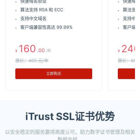
快速域名验证
快速域
算法支持 RSA 和 ECC
算法支持 
支持中文域名
支持中
客户端兼容性高达 99.99%
客户端兼
160
240
.00
¥
/年
¥
原价：400 元/年
原价：600
立即购买
iTrust SSL证书优势
以安全稳定的服务赢得高度认可，助力数字证书管理及相关
数据合规。