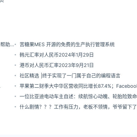
页
在帮助
苦糖果MES 开源的免费的生产执行管理系统
韩元汇率对人民币2024年1月29日
港币对人民币汇率2023年9月21日
社区精选 |终于实现了一门属于自己的编程语言
苹果第二财季大中华区营收同比增长87.4%；Faceboo
活跃用户达到28.5亿；阿里巴巴9.9亿港元增资易居｜
一位比亚迪电动车主自述：续航惊心动魄、轮胎险致命
什么剧情？？？工作有压力，老板不领情，爷爷留下了