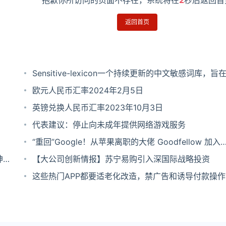
抱歉你所访问的页面不存在，系统将在
2
秒后返回首
返回首页
Sensitive-lexicon一个持续更新的中文敏感词库，旨
开发者和内容审核者快速识别并过滤不当文本。
欧元人民币汇率2024年2月5日
英镑兑换人民币汇率2023年10月3日
​代表建议：停止向未成年提供网络游戏服务
“重回”Google！从苹果离职的大佬 Goodfellow 加入
神节
DeepMind 继续远程办公
【大公司创新情报】​苏宁易购引入深国际战略投资
这些热门APP都要适老化改造，禁广告和诱导付款操作