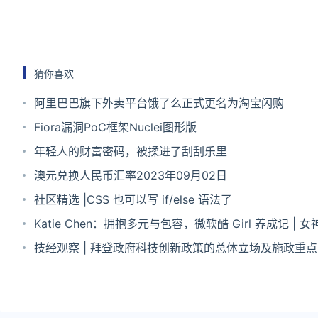
猜你喜欢
阿里巴巴旗下外卖平台饿了么正式更名为淘宝闪购
Fiora漏洞PoC框架Nuclei图形版
年轻人的财富密码，被揉进了刮刮乐里
澳元兑换人民币汇率2023年09月02日
社区精选 |CSS 也可以写 if/else 语法了
Katie Chen：拥抱多元与包容，微软酷 Girl 养成记 | 女
特辑
技经观察 | 拜登政府科技创新政策的总体立场及施政重点