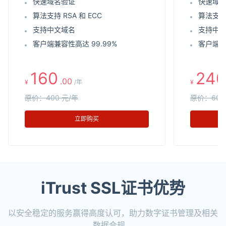
快速域名验证
快速域
算法支持 RSA 和 ECC
算法支持 
支持中文域名
支持中
客户端兼容性高达 99.99%
客户端兼
160
240
.00
¥
/年
¥
原价：400 元/年
原价：600
立即购买
iTrust SSL证书优势
以安全稳定的服务赢得高度认可，助力数字证书管理及相关
数据合规。