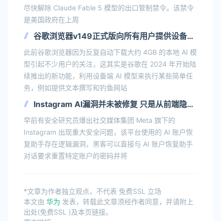
尽快解除 Claude Fable 5 模型的出口管制禁令。该禁令
是美国政府在上周
谷歌浏览器v149正式版向所有用户提供设备端
AI管理 可以禁用功能删除4GB本地模型
此前谷歌浏览器因为反复自动下载大约 4GB 的本地 AI 模
型引起不少用户的关注，这其实是谷歌在 2024 年开始陆
续推出的新功能，利用设备端 AI 模型来执行某些简单任
务，例如提供文本撰写和钓鱼网站
Instagram AI漏洞并未被修复 只是从前端隐藏
界面且被黑客继续利用
早前有安全研究员爆出社交媒体集团 Meta 旗下的
Instagram 出现重大安全问题，该平台使用的 AI 账户恢
复助手存在逻辑漏洞，黑客可以直接与 AI 账户恢复助手
对话要求重置特定账户的密码并将
*文章为作者独立观点，不代表 免费SSL 立场
本文由
华为
发表，转载此文章须经作者同意，并请附上
出处(免费SSL )及本页链接。