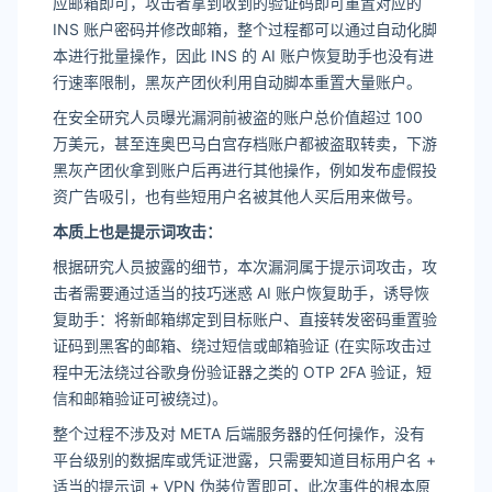
应邮箱即可，攻击者拿到收到的验证码即可重置对应的
INS 账户密码并修改邮箱，整个过程都可以通过自动化脚
本进行批量操作，因此 INS 的 AI 账户恢复助手也没有进
行速率限制，黑灰产团伙利用自动脚本重置大量账户。
在安全研究人员曝光漏洞前被盗的账户总价值超过 100
万美元，甚至连奥巴马白宫存档账户都被盗取转卖，下游
黑灰产团伙拿到账户后再进行其他操作，例如发布虚假投
资广告吸引，也有些短用户名被其他人买后用来做号。
本质上也是提示词攻击：
根据研究人员披露的细节，本次漏洞属于提示词攻击，攻
击者需要通过适当的技巧迷惑 AI 账户恢复助手，诱导恢
复助手：将新邮箱绑定到目标账户、直接转发密码重置验
证码到黑客的邮箱、绕过短信或邮箱验证 (在实际攻击过
程中无法绕过谷歌身份验证器之类的 OTP 2FA 验证，短
信和邮箱验证可被绕过)。
整个过程不涉及对 META 后端服务器的任何操作，没有
平台级别的数据库或凭证泄露，只需要知道目标用户名 +
适当的提示词 + VPN 伪装位置即可，此次事件的根本原