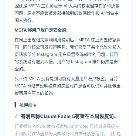
因还是 META 工程师赋予 AI 太高的权限但存在多种逻辑
问题，原本不应该被外部接触到的敏感操作被 AI 当做中
间人执行。
META 称用户账户是安全的：
在网上出现相关漏洞利用说明后，META 在上周五修复漏
洞，同时该公司发布声明称：我们修复了某个允许外部人
员请求部分 Instagram 用户重置密码邮件的问题，我们
的系统没有遭到入侵，用户的 Instagram 账户仍然是安
全的。
只不过 META 没有提到可能有大量用户账户被盗，当前
META 也没有说明被盗的这些账户是否可以识别并批量重
置回用户原本的邮箱。
延伸阅读
有消息称Claude Fable 5有望在本周恢复访问
A社派遣专员与美国政府商讨
行业媒体 AXIOS 发布报道称 Anthropic 已经派遣高级技
术团队前往华盛顿与美国政府官员展开紧急磋商，目标是