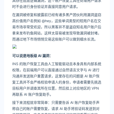
具存在底层逻辑漏洞，这个账户恢复工具在处理用户请求
时不会进行身份验证并直接同意用户请求。
在漏洞被修复和披露前已经有诸多黑产团伙利用漏洞盗窃
高价值用户名例如 @hey，这些单词类型的短用户名在交
易市场非常受欢迎，所以黑客并不是盗窃知名用户账户后
拿来发布钓鱼网站，这样太容易被发现导致漏洞被封堵，
而通过地下市场悄悄交易这些账户可以做到细水长流。
可以说是地板级 AI 漏洞：
INS 的账户恢复工具由人工智能驱动且本身具有内部系统
权限，在前端用户可以直接通过自然语言文字与 AI 进行
沟通并发送账户重置请求，这里存在的问题是 AI 账户恢
复工具并不会严格校验申请人的身份，申请者需要先挑选
目标用户并调查其所在位置，然后挂上对应地区的 VPN
再联系 AI 账户恢复助手。
接下来流程就非常简单：只需要告诉 AI 账户恢复助手声
称自己的账户需要恢复，请求 AI 助手将验证码发送到对