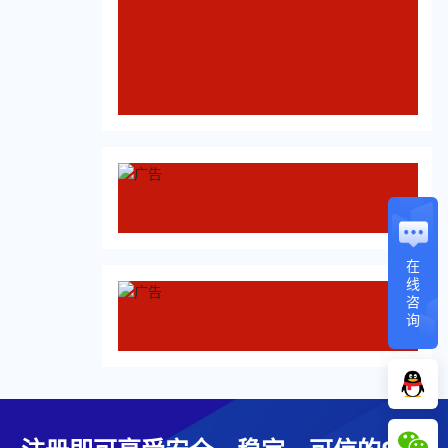
在
线
咨
询