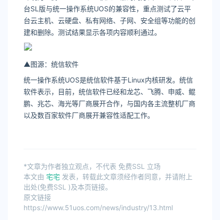
台SL版与统一操作系统UOS的兼容性，重点测试了云平
台云主机、云硬盘、私有网络、子网、安全组等功能的创
建和删除。测试结果显示各项内容顺利通过。
▲图源：统信软件
统一操作系统UOS是统信软件基于Linux内核研发。统信
软件表示，目前，统信软件已经和龙芯、飞腾、申威、鲲
鹏、兆芯、海光等厂商展开合作，与国内各主流整机厂商
以及数百家软件厂商展开兼容性适配工作。
*文章为作者独立观点，不代表 免费SSL 立场
本文由
宅宅
发表，转载此文章须经作者同意，并请附上
出处(免费SSL )及本页链接。
原文链接
https://www.51uos.com/news/industry/13.html