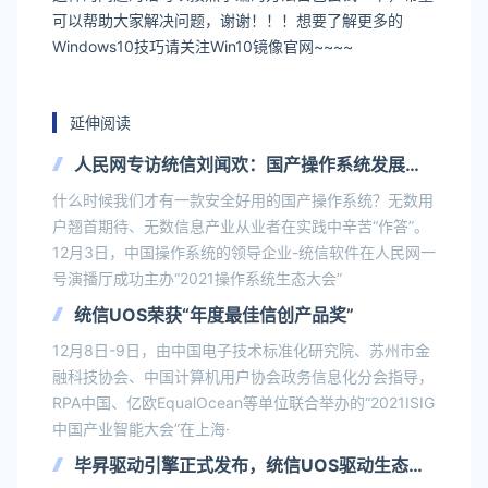
可以帮助大家解决问题，谢谢！！！想要了解更多的
Windows10技巧请关注Win10镜像官网~~~~
延伸阅读
人民网专访统信刘闻欢：国产操作系统发展成
败中的“安全”“生态”与“心态”
什么时候我们才有一款安全好用的国产操作系统？无数用
户翘首期待、无数信息产业从业者在实践中辛苦“作答”。
12月3日，中国操作系统的领导企业-统信软件在人民网一
号演播厅成功主办“2021操作系统生态大会”
统信UOS荣获“年度最佳信创产品奖”
12月8日-9日，由中国电子技术标准化研究院、苏州市金
融科技协会、中国计算机用户协会政务信息化分会指导，
RPA中国、亿欧EqualOcean等单位联合举办的“2021ISIG
中国产业智能大会”在上海·
毕昇驱动引擎正式发布，统信UOS驱动生态新