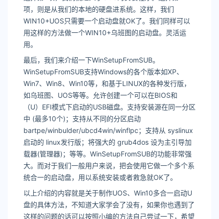
项，则是从我们的本地的硬盘进系统。这样，我们
WIN10+UOS只需要一个启动盘就OK了。我们同样可以
用这样的方法做一个WIN10+乌班图的启动盘。灵活运
用。
最后，我们来介绍一下WinSetupFromSUB。
WinSetupFromSUB支持Windows的各个版本如XP、
Win7、Win8、Win10等，和基于LINUX的各种发行版，
如乌班图、UOS等等。允许创建一个可以在BIOS和
（U）EFI模式下启动的USB磁盘。支持安装源在同一分区
中 (最多10个)；支持从不同的分区启动
bartpe/winbulder/ubcd4win/winflpc；支持从 syslinux
启动的 linux发行版；将强大的 grub4dos 设为主引导加
载器(管理器)；等等。WinSetupFromSUB的功能非常强
大。而对于我们一般用户来说，把会使用它做一个多个系
统合一的启动盘，用以系统安装或者救急就OK了。
以上介绍的内容就是关于制作UOS、Win10多合一启动U
盘的具体方法，不知道大家学会了没有，如果你也遇到了
这样的问题的话可以按照小编的方法自己尝试一下，希望