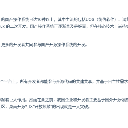
的国产操作系统已达10种以上，其中主流的包括UOS（统信
软件）、鸿
nux 的二次开发。国产
操作系统正逐渐普及是好事，但在核心技术上尚待
让更多的开发者共同参与国产开源操作系统的开发。
个平台上，所有开发者都能参与开源代码的共建共享，并
基于自主性需求
中起着巨大作用。然而在此之前，我国企业和开发者主要基于国外开源做
社区
，桌面开源社区
“开放
麒麟
”
的出现就是一大突破。