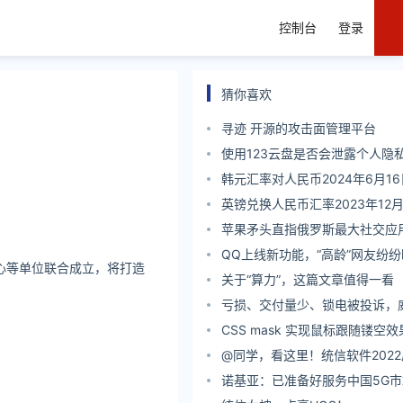
控制台
登录
猜你喜欢
寻迹 开源的攻击面管理平台
使用123云盘是否会泄露个人隐
韩元汇率对人民币2024年6月16
英镑兑换人民币汇率2023年12月
。
苹果矛头直指俄罗斯最大社交应
QQ上线新功能，“高龄”网友纷
心等单位联合成立，将打造
关于“算力”，这篇文章值得一看
亏损、交付量少、锁电被投诉，
求生？
CSS mask 实现鼠标跟随镂空效
@同学，看这里！统信软件202
位已开启
诺基亚：已准备好服务中国5G市