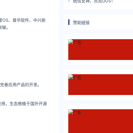
统信女神，点亮UOS！
蒙OS、普华软件、中兴新
赞助链接
突破。
完善应用产品的开发。
应用，生态根植于国外开源