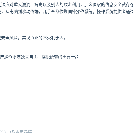
无法应对重大漏洞、病毒以及别人的攻击利用，那么国家的信
息安全就存
统，从电脑到移动终端
，几乎全都依靠国外操作系统，操作系统提供者通
绝安全风险，实现真正的不受制于人。
国产操作系统独立自主、摆脱依赖的重要一步！
SL )及本页链接。