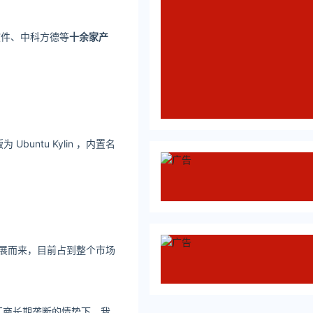
软件、中科方德等
十余家产
Ubuntu Kylin ，内置名
x 发展而来，目前占到整个市场
厂商长期垄断的情势下，我