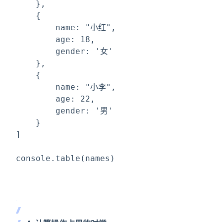
    },
    {
        name: 
"小红"
,
        age: 18,
        gender: 
'女'
    },
    {
        name: 
"小李"
,
        age: 22,
        gender: 
'男'
    }
]
console.table(names)