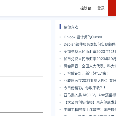
控制台
登录
猜你喜欢
Onlook 设计师的Cursor
Debian邮件服务器如何实现邮
英镑兑换人民币汇率2023年12月
加币兑换人民币汇率2023年10月
两会声音｜全国人大代表、科大
庆峰：类ChatGPT可能是人工
元宵放花灯，新年好“云”来！
跃迁
互联网医疗2021业绩大PK：昔
今差距百亿
今日份精彩，你收不收？！
亚马逊入局 RISC-V，Arm还坐
【大公司创新情报】京东健康发
爱计划”
中国工程院院士沈昌祥：国产操