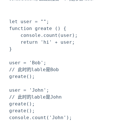
let
 user = 
""
;
function
greate
 () {
    console.count(user);
return
'hi'
 + user;
}
user = 
'Bob'
;
// 此时的lable是Bob
greate();
user = 
'John'
;
// 此时的lable是John
greate();
greate();
console.count(
'John'
);