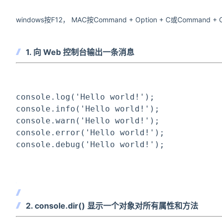
windows按F12， MAC按Command + Option + C或Command +
1. 向 Web 控制台输出一条消息
console.log(
'Hello world!'
);
console.info(
'Hello world!'
);
console.warn(
'Hello world!'
);
console.error(
'Hello world!'
);
console.debug(
'Hello world!'
);
2. console.dir() 显示一个对象对所有属性和方法