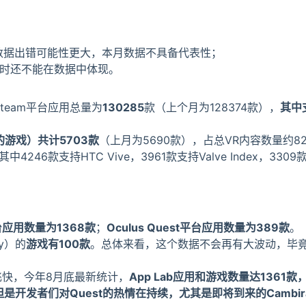
动，猜测数据出错可能性更大，本月数据不具备代表性；
，暂时还不能在数据中体现。
Steam平台应用总量为
130285
款（上个月为128374款），
其中
的游戏）共计5703款
（上月为5690款），占总VR内容数量约82
246款支持HTC Vive，3961款支持Valve Index，3309款支持
t平台应用数量为1368款
；
Oculus Quest平台应用数量为389款
。
uy）的
游戏有100款
。总体来看，这个数据不会再有大波动，毕竟Ocu
幅飞快，今年8月底最新统计，
App Lab应用和游戏数量达1361款
是开发者们对Quest的热情在持续，尤其是即将到来的Cambir