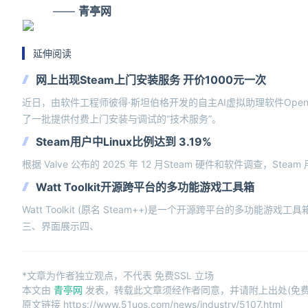
——
青亭网
延伸阅读
网上出现Steam上门安装服务 开价1000元一次
近日，由软件工程师彼得·斯坦伯格开发的自主AI虚拟助理软件Op
了一批提供付费上门安装与调试的“技术服务”。
Steam用户中Linux比例达到 3.19%
根据 Valve 公布的 2025 年 12 月Steam 硬件和软件调查，Steam
Watt Toolkit开源跨平台的多功能游戏工具箱
Watt Toolkit (原名 Steam++)是一个开源跨平台的多功能
三、界面展示四、
*文章为作者独立观点，不代表 免费SSL 立场
本文由
青亭网
发表，转载此文章须经作者同意，并请附上出处(免费S
原文链接 https://www.51uos.com/news/industry/5107.html