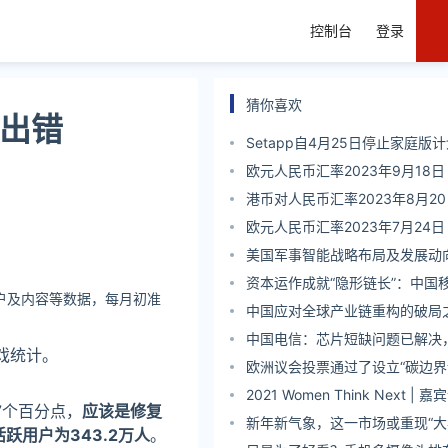
控制台
登录
猜你喜欢
计出错
Setapp自4月25日停止家庭版
过家庭版拼车订阅软件
欧元人民币汇率2023年9月18日
港币对人民币汇率2023年8月2
欧元人民币汇率2023年7月24日
美国军事智能战略布局及发展动
资本运作成就“隐形链长”：中国
用户及内容等数据，每月初准
主”启明星辰
中国应对全球产业链重构的破局
中国电信：芯片短缺问题已解决
游戏统计。
建设提速
欧洲议会投票通过了设立“碳边界
决议
2021 Women Think Next | 
07个百分点，
应该是修复
三
新年新气象，这一市场或重现“大
活跃用户为343.2万人
。