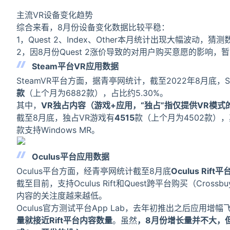
主流VR设备变化趋势
综合来看，8月份设备变化数据比较平稳：
1，Quest 2、Index、Other本月统计出现大幅波
2，因8月份Quest 2涨价导致的对用户购买意愿的影响
Steam平台VR应用数据
SteamVR平台方面，据青亭网统计，截至2022年8月底，
款
（上个月为6882款），占比约5.30%。
其中，
VR独占内容（游戏+应用，“独占”指仅提供VR模式
截至8月底，独占VR游戏有
4515
款（上个月为4502款），其中4
款支持Windows MR。
Oculus平台应用数据
Oculus平台方面，经青亭网统计截至8月底
Oculus Rif
截至目前，支持Oculus Rift和Quest跨平台购买（Crossb
内容的关注度越来越低。
Oculus官方测试平台App Lab，去年初推出之后应用增
量就接近Rift平台内容数量
。虽然
，8月份增长量并不大，但