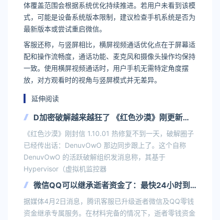
体覆盖范围会根据系统优化持续推进。若用户未看到该模
式，可能是设备系统版本限制，建议检查手机系统是否为
最新版本或尝试重启微信。
客服还称，与竖屏相比，横屏视频通话优化点在于屏幕适
配和操作流畅度，通话功能、麦克风和摄像头操作均保持
一致。使用横屏视频通话时，用户手机无需特定角度摆
放，对方观看时的视角与竖屏模式并无差异。
延伸阅读
D加密破解越来越狂了 《红色沙漠》刚更新就
破解：但建议别碰
《红色沙漠》刚封信 1.10.01 热修复不到一天，破解圈子
已经传出话：DenuvOwO 那边同步跟上了。这个自称
DenuvOwO 的活跃破解组织发消息称，其基于
Hypervisor（虚拟机监控器
微信QQ可以继承逝者资金了：最快24小时到
账
据媒体4月2日消息，腾讯客服已升级逝者微信及QQ零钱
资金继承专属服务。在材料完备的情况下，逝者零钱资金