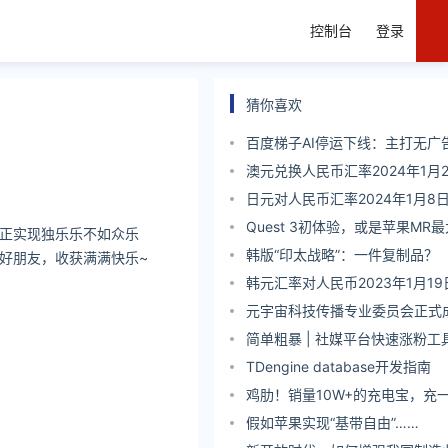
控制台
登录
猜你喜欢
百度梯子AI停运下线：主打无广
澳元兑换人民币汇率2024年1月
日元对人民币汇率2024年1月8
Quest 3初体验，或是苹果MR
正实现独乐乐不如众乐
韩版“印太战略”：一件复制品？
好朋友，收获满满快乐~
韩元汇率对人民币2023年1月19
元宇宙科技传播专业委员会正式
媒体相结合助力元宇宙产业落地
简单粗暴 | 社媒平台快速涨粉工
TDengine database开发指南
鸡肋！销量10W+的充电宝，充
还有更糟心的......
假如苹果实现“基带自由”……