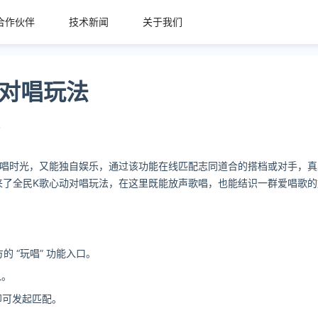
合作伙伴
技术新闻
关于我们
动对唱玩法
4
欢唱时光，又能独自娱乐，通过该功能在线匹配志同道合的搭档或对手，真
了全民K歌心动对唱玩法，在这里既能放声歌唱，也能结识一群爱唱歌的
 “玩唱” 功能入口。
入。
即可发起匹配。