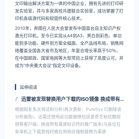
文印输出解决方案为一体的中国企业，拥有先进的打印研
发实验室，并与多家高校共建联合实验室，成功掌握了打
印机各级源代码和软固件核心技术。
2010年，奔图在人民大会堂发布中国首台自主知识产权
激光打印机，至今已实现从A4到A3、黑白到彩色、单功
能到多功能、硬件到方案全幅面、全产品线布局，销售网
络覆盖全国各大省市及地区，年复合增长率高于50％，
在中国邮政、国家电网等大型项目上获得了高度认可，并
成为“中央重大会议”指定文印设备。
延伸阅读
迅雷被发现替换用户下载的ISO镜像 换成带有
各种捆绑软件的非官方镜像
根据网友多次测试和分析(再次更新：PureSys 已删除该
分析报告)，迅雷还使用此功能替换包括爱奇艺和优酷视
频等客户端，换成带有渠道标识符的推广版本(与各位在
安卓机上下载游戏时被应用商店强制替换为渠道